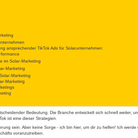
rketing
runternehmen
ung ansprechender TikTok Ads für Solarunternehmen:
erformance
e im Solar-Marketing
lar-Marketing
 Solar-Marketing
lar-Marketing
rketings
keting
entscheidender Bedeutung. Die Branche entwickelt sich schnell weiter,
ok ist eine dieser Strategien.
ung sein. Aber keine Sorge - ich bin hier, um dir zu helfen! Ich werde 
häfts voranzutreiben.