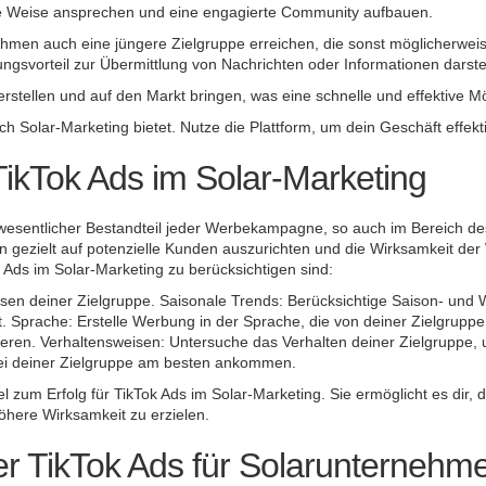
ive Weise ansprechen und eine engagierte Community aufbauen.
men auch eine jüngere Zielgruppe erreichen, die sonst möglicherweise
ungsvorteil zur Übermittlung von Nachrichten oder Informationen darste
rstellen und auf den Markt bringen, was eine schnelle und effektive Mög
eich Solar-Marketing bietet. Nutze die Plattform, um dein Geschäft effek
TikTok Ads im Solar-Marketing
wesentlicher Bestandteil jeder Werbekampagne, so auch im Bereich des 
n gezielt auf potenzielle Kunden auszurichten und die Wirksamkeit der 
k Ads im Solar-Marketing zu berücksichtigen sind:
ssen deiner Zielgruppe. Saisonale Trends: Berücksichtige Saison- und 
. Sprache: Erstelle Werbung in der Sprache, die von deiner Zielgrupp
eren. Verhaltensweisen: Untersuche das Verhalten deiner Zielgruppe, u
 bei deiner Zielgruppe am besten ankommen.
el zum Erfolg für TikTok Ads im Solar-Marketing. Sie ermöglicht es dir
öhere Wirksamkeit zu erzielen.
er TikTok Ads für Solarunternehm