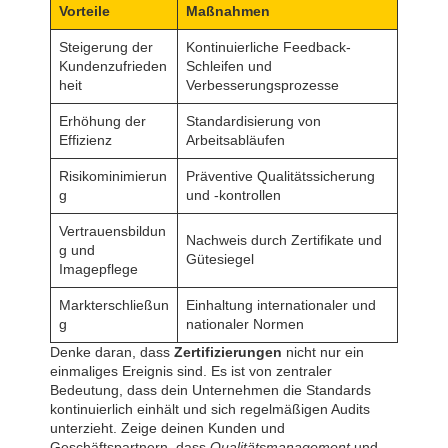
Vorteile
Maßnahmen
Steigerung der
Kontinuierliche Feedback-
Kundenzufrieden
Schleifen und
heit
Verbesserungsprozesse
Erhöhung der
Standardisierung von
Effizienz
Arbeitsabläufen
Risikominimierun
Präventive Qualitätssicherung
g
und -kontrollen
Vertrauensbildun
Nachweis durch Zertifikate und
g und
Gütesiegel
Imagepflege
Markterschließun
Einhaltung internationaler und
g
nationaler Normen
Denke daran, dass
Zertifizierungen
nicht nur ein
einmaliges Ereignis sind. Es ist von zentraler
Bedeutung, dass dein Unternehmen die Standards
kontinuierlich einhält und sich regelmäßigen Audits
unterzieht. Zeige deinen Kunden und
Geschäftspartnern, dass
Qualitätsmanagement
und