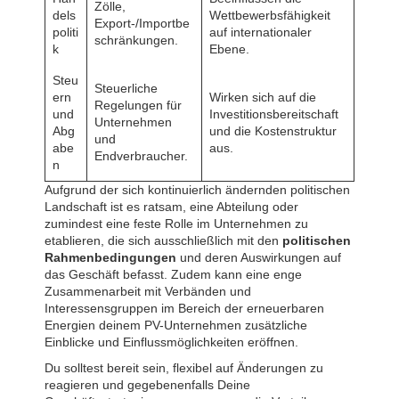
Zölle,
dels
Wettbewerbsfähigkeit
Export-/Importbe
politi
auf internationaler
schränkungen.
k
Ebene.
Steu
Steuerliche
ern
Wirken sich auf die
Regelungen für
und
Investitionsbereitschaft
Unternehmen
Abg
und die Kostenstruktur
und
abe
aus.
Endverbraucher.
n
Aufgrund der sich kontinuierlich ändernden politischen
Landschaft ist es ratsam, eine Abteilung oder
zumindest eine feste Rolle im Unternehmen zu
etablieren, die sich ausschließlich mit den
politischen
Rahmenbedingungen
und deren Auswirkungen auf
das Geschäft befasst. Zudem kann eine enge
Zusammenarbeit mit Verbänden und
Interessensgruppen im Bereich der erneuerbaren
Energien deinem PV-Unternehmen zusätzliche
Einblicke und Einflussmöglichkeiten eröffnen.
Du solltest bereit sein, flexibel auf Änderungen zu
reagieren und gegebenenfalls Deine