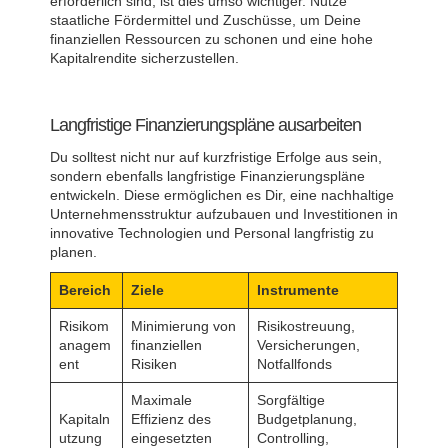
erforderlich sind, ist dies umso wichtiger. Nutze
staatliche Fördermittel und Zuschüsse, um Deine
finanziellen Ressourcen zu schonen und eine hohe
Kapitalrendite sicherzustellen.
Langfristige Finanzierungspläne ausarbeiten
Du solltest nicht nur auf kurzfristige Erfolge aus sein,
sondern ebenfalls langfristige Finanzierungspläne
entwickeln. Diese ermöglichen es Dir, eine nachhaltige
Unternehmensstruktur aufzubauen und Investitionen in
innovative Technologien und Personal langfristig zu
planen.
Bereich
Ziele
Instrumente
Risikom
Minimierung von
Risikostreuung,
anagem
finanziellen
Versicherungen,
ent
Risiken
Notfallfonds
Maximale
Sorgfältige
Kapitaln
Effizienz des
Budgetplanung,
utzung
eingesetzten
Controlling,