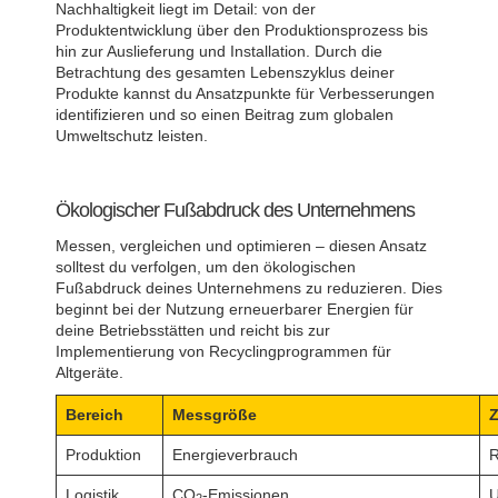
Nachhaltigkeit liegt im Detail: von der
Produktentwicklung über den Produktionsprozess bis
hin zur Auslieferung und Installation. Durch die
Betrachtung des gesamten Lebenszyklus deiner
Produkte kannst du Ansatzpunkte für Verbesserungen
identifizieren und so einen Beitrag zum globalen
Umweltschutz leisten.
Ökologischer Fußabdruck des Unternehmens
Messen, vergleichen und optimieren – diesen Ansatz
solltest du verfolgen, um den ökologischen
Fußabdruck deines Unternehmens zu reduzieren. Dies
beginnt bei der Nutzung erneuerbarer Energien für
deine Betriebsstätten und reicht bis zur
Implementierung von Recyclingprogrammen für
Altgeräte.
Bereich
Messgröße
Z
Produktion
Energieverbrauch
R
Logistik
CO
-Emissionen
U