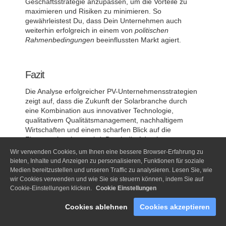
Geschäftsstrategie anzupassen, um die Vorteile zu
maximieren und Risiken zu minimieren. So
gewährleistest Du, dass Dein Unternehmen auch
weiterhin erfolgreich in einem von
politischen
Rahmenbedingungen
beeinflussten Markt agiert.
Fazit
Die Analyse erfolgreicher PV-Unternehmensstrategien
zeigt auf, dass die Zukunft der Solarbranche durch
eine Kombination aus innovativer Technologie,
qualitativem Qualitätsmanagement, nachhaltigem
Wirtschaften und einem scharfen Blick auf die
Finanzen bestimmt wird. Durch die Adaption an
Marktbedürfnisse und die stetige Weiterentwicklung in
Wir verwenden Cookies, um Ihnen eine bessere Browser-Erfahrung zu
allen Unternehmensbereichen sichern sich PV-
bieten, Inhalte und Anzeigen zu personalisieren, Funktionen für soziale
Unternehmen einen Platz in einem hart umkämpften
Medien bereitzustellen und unseren Traffic zu analysieren. Lesen Sie, wie
Umfeld. Das Verständnis der einflussreichen
wir Cookies verwenden und wie Sie sie steuern können, indem Sie auf
politischen Rahmenbedingungen und das gezielte
Cookie-Einstellungen klicken.
Cookie Einstellungen
Marketing sind ebenfalls entscheidende Faktoren, die
zum Erfolg beitragen.
Cookies ablehnen
Cookies akzeptieren