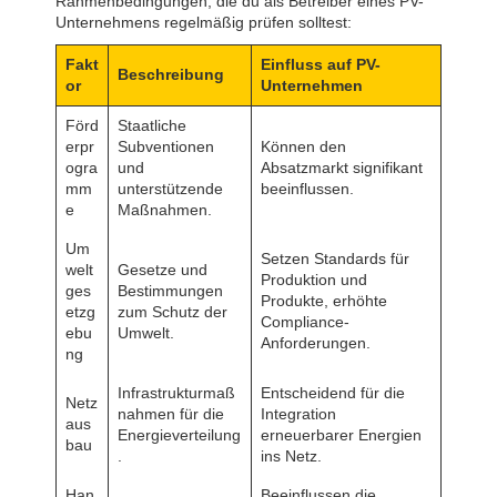
Rahmenbedingungen, die du als Betreiber eines PV-
Unternehmens regelmäßig prüfen solltest:
Fakt
Einfluss auf PV-
Beschreibung
or
Unternehmen
Förd
Staatliche
erpr
Subventionen
Können den
ogra
und
Absatzmarkt signifikant
mm
unterstützende
beeinflussen.
e
Maßnahmen.
Um
Setzen Standards für
welt
Gesetze und
Produktion und
ges
Bestimmungen
Produkte, erhöhte
etzg
zum Schutz der
Compliance-
ebu
Umwelt.
Anforderungen.
ng
Infrastrukturmaß
Entscheidend für die
Netz
nahmen für die
Integration
aus
Energieverteilung
erneuerbarer Energien
bau
.
ins Netz.
Han
Beeinflussen die