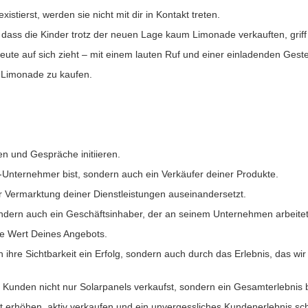
stierst, werden sie nicht mit dir in Kontakt treten.
ah, dass die Kinder trotz der neuen Lage kaum Limonade verkauften, griff 
eute auf sich zieht – mit einem lauten Ruf und einer einladenden Geste
 Limonade zu kaufen.
n und Gespräche initiieren.
-Unternehmer bist, sondern auch ein Verkäufer deiner Produkte.
er Vermarktung deiner Dienstleistungen auseinandersetzt.
sondern auch ein Geschäftsinhaber, der an seinem Unternehmen arbeite
ne Wert Deines Angebots.
ihre Sichtbarkeit ein Erfolg, sondern auch durch das Erlebnis, das wi
 Kunden nicht nur Solarpanels verkaufst, sondern ein Gesamterlebnis b
 erhöhen, aktiv verkaufen und ein unvergessliches Kundenerlebnis scha