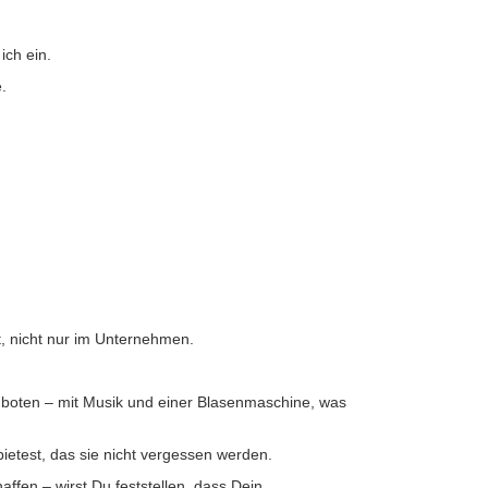
ich ein.
.
t, nicht nur im Unternehmen.
r boten – mit Musik und einer Blasenmaschine, was
ietest, das sie nicht vergessen werden.
ffen – wirst Du feststellen, dass Dein