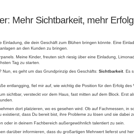
r: Mehr Sichtbarkeit, mehr Erfolg
eine Einladung, die dein Geschäft zum Blühen bringen könnte. Eine Einl
ikanlagen an den Kunden zu bringen.
arpanels. Meine Kinder, freuten sich riesig über eine Einladung, Limon
hsten Tag zu starten.
ch? Nun, es geht um das Grundprinzip des Geschäfts:
Sichtbarkeit
. Es 
 entlangging, fiel mir auf, wie wichtig die Position für den Erfolg des 
 sichtbar, versteckt vor dem Haus, fast mitten auf dem Block. Erst al
Kunden.
nehmen dort platzieren, wo es gesehen wird. Ob auf Fachmessen, in s
istierst, dass Du bereit bist, ihre Probleme zu lösen und sie dabei zu
ben oder in deinem Fachbereich außergewöhnlich talentiert zu sein.
n darüber informieren, dass du großartigen Mehrwert lieferst und her