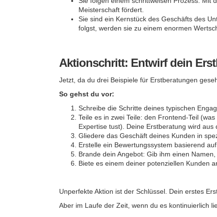
Sie folgen einem schrittweisen Prozess. Mit 
Meisterschaft fördert.
Sie sind ein Kernstück des Geschäfts des U
folgst, werden sie zu einem enormen Wertschö
Aktionschritt: Entwirf dein Er
Jetzt, da du drei Beispiele für Erstberatungen gese
So gehst du vor:
Schreibe die Schritte deines typischen Enga
Teile es in zwei Teile: den Frontend-Teil (w
Expertise tust). Deine Erstberatung wird aus
Gliedere das Geschäft deines Kunden in spezi
Erstelle ein Bewertungssystem basierend auf
Brande dein Angebot: Gib ihm einen Namen, d
Biete es einem deiner potenziellen Kunden a
Unperfekte Aktion ist der Schlüssel. Dein erstes Ers
Aber im Laufe der Zeit, wenn du es kontinuierlich li