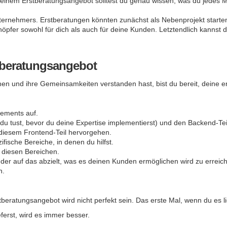
deinem Erstberatungsangebot solltest du genau wissen, was du jedes Ma
nternehmers. Erstberatungen könnten zunächst als Nebenprojekt starte
pfer sowohl für dich als auch für deine Kunden. Letztendlich kannst d
stberatungsangebot
hen und ihre Gemeinsamkeiten verstanden hast, bist du bereit, deine er
gements auf.
as du tust, bevor du deine Expertise implementierst) und den Backend-
 diesem Frontend-Teil hervorgehen.
fische Bereiche, in denen du hilfst.
 diesen Bereichen.
er auf das abzielt, was es deinen Kunden ermöglichen wird zu erreic
n.
tberatungsangebot wird nicht perfekt sein. Das erste Mal, wenn du es lie
eferst, wird es immer besser.