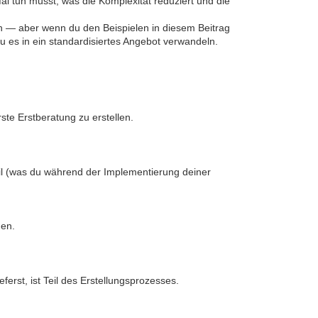
l tun musst, was die Komplexität reduziert und die
n — aber wenn du den Beispielen in diesem Beitrag
u es in ein standardisiertes Angebot verwandeln.
ste Erstberatung zu erstellen.
Teil (was du während der Implementierung deiner
hen.
ferst, ist Teil des Erstellungsprozesses.