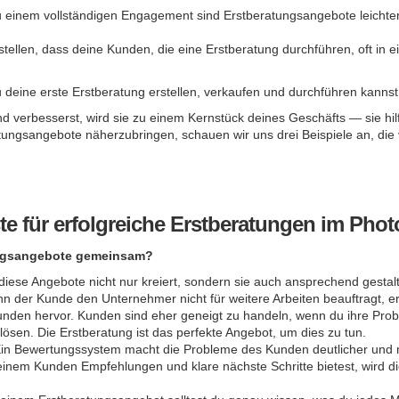
zu einem vollständigen Engagement sind Erstberatungsangebote leichter
tstellen, dass deine Kunden, die eine Erstberatung durchführen, oft in 
 deine erste Erstberatung erstellen, verkaufen und durchführen kannst
d verbesserst, wird sie zu einem Kernstück deines Geschäfts — sie hil
atungsangebote näherzubringen, schauen wir uns drei Beispiele an, d
e für erfolgreiche Erstberatungen im Phot
tungsangebote gemeinsam?
iese Angebote nicht nur kreiert, sondern sie auch ansprechend gestal
nn der Kunde den Unternehmer nicht für weitere Arbeiten beauftragt, e
den hervor. Kunden sind eher geneigt zu handeln, wenn du ihre Probl
e lösen. Die Erstberatung ist das perfekte Angebot, um dies zu tun.
in Bewertungssystem macht die Probleme des Kunden deutlicher und mot
inem Kunden Empfehlungen und klare nächste Schritte bietest, wird die I