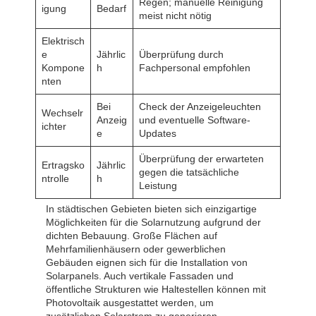
Regen; manuelle Reinigung
igung
Bedarf
meist nicht nötig
Elektrisch
e
Jährlic
Überprüfung durch
Kompone
h
Fachpersonal empfohlen
nten
Bei
Check der Anzeigeleuchten
Wechselr
Anzeig
und eventuelle Software-
ichter
e
Updates
Überprüfung der erwarteten
Ertragsko
Jährlic
gegen die tatsächliche
ntrolle
h
Leistung
In städtischen Gebieten bieten sich einzigartige
Möglichkeiten für die Solarnutzung aufgrund der
dichten Bebauung. Große Flächen auf
Mehrfamilienhäusern oder gewerblichen
Gebäuden eignen sich für die Installation von
Solarpanels. Auch vertikale Fassaden und
öffentliche Strukturen wie Haltestellen können mit
Photovoltaik ausgestattet werden, um
zusätzlichen Solarstrom zu generieren.