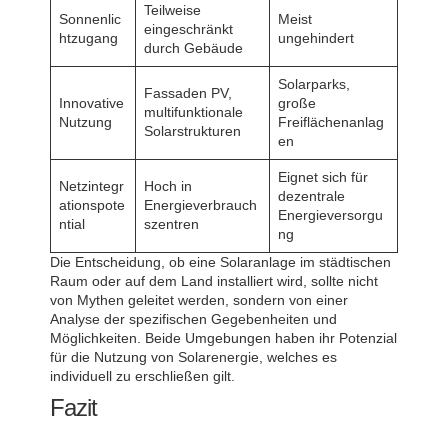
Teilweise
Sonnenlic
Meist
eingeschränkt
htzugang
ungehindert
durch Gebäude
Solarparks,
Fassaden PV,
Innovative
große
multifunktionale
Nutzung
Freiflächenanlag
Solarstrukturen
en
Eignet sich für
Netzintegr
Hoch in
dezentrale
ationspote
Energieverbrauch
Energieversorgu
ntial
szentren
ng
Die Entscheidung, ob eine Solaranlage im städtischen
Raum oder auf dem Land installiert wird, sollte nicht
von Mythen geleitet werden, sondern von einer
Analyse der spezifischen Gegebenheiten und
Möglichkeiten. Beide Umgebungen haben ihr Potenzial
für die Nutzung von Solarenergie, welches es
individuell zu erschließen gilt.
Fazit