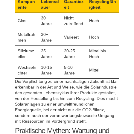
Kompon
Lebensd
Garantiez
Recyclingfäh
ente
auer
eit
igkeit
30+
Nicht
Glas
Hoch
Jahre
zutreffend
Metallrah
30+
Varieert
Hoch
men
Jahre
Siliziumz
25+
20-25
Mittel bis
ellen
Jahre
Jahre
Hoch
Wechselri
10-15
5-10
Mittel
chter
Jahre
Jahre
Die Verpflichtung zu einer nachhaltigen Zukunft ist klar
erkennbar in der Art und Weise, wie die Solarindustrie
den gesamten Lebenszyklus ihrer Produkte gestaltet,
von der Herstellung bis hin zum Recycling. Dies macht
Solaranlagen zu einer umweltfreundlichen
Energiequelle, bei der nicht nur die CO2-Bilanz,
sondern auch der verantwortungsbewusste Umgang
mit Ressourcen im Vordergrund steht.
Praktische Mythen: Wartung und