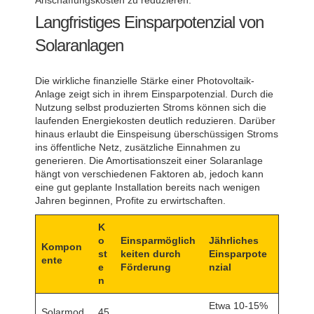
Langfristiges Einsparpotenzial von
Solaranlagen
Die wirkliche finanzielle Stärke einer Photovoltaik-
Anlage zeigt sich in ihrem Einsparpotenzial. Durch die
Nutzung selbst produzierten Stroms können sich die
laufenden Energiekosten deutlich reduzieren. Darüber
hinaus erlaubt die Einspeisung überschüssigen Stroms
ins öffentliche Netz, zusätzliche Einnahmen zu
generieren. Die Amortisationszeit einer Solaranlage
hängt von verschiedenen Faktoren ab, jedoch kann
eine gut geplante Installation bereits nach wenigen
Jahren beginnen, Profite zu erwirtschaften.
K
o
Einsparmöglich
Jährliches
Kompon
st
keiten durch
Einsparpote
ente
e
Förderung
nzial
n
Etwa 10-15%
Solarmod
45