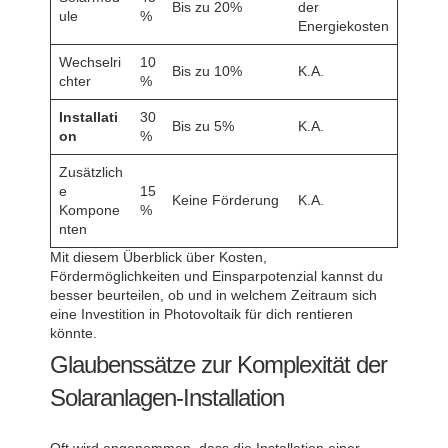
Bis zu 20%
der
ule
%
Energiekosten
Wechselri
10
Bis zu 10%
K.A.
chter
%
Installati
30
Bis zu 5%
K.A.
on
%
Zusätzlich
e
15
Keine Förderung
K.A.
Kompone
%
nten
Mit diesem Überblick über Kosten,
Fördermöglichkeiten und Einsparpotenzial kannst du
besser beurteilen, ob und in welchem Zeitraum sich
eine Investition in Photovoltaik für dich rentieren
könnte.
Glaubenssätze zur Komplexität der
Solaranlagen-Installation
Oft wird angenommen, dass die Installation einer